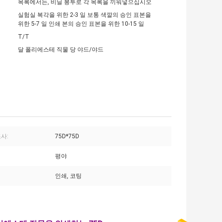
목록에서는, 비닐 봉투로 각 목록을 끼워넣으십시오
실험실 복각을 위한 2-3 일 보통 색깔의 승인 표본을
위한 5-7 일 인쇄 본의 승인 표본을 위한 10-15 일
T/T
달 폴리에스테 직물 당 야드/야드
사:
75D*75D
평야
인쇄, 코팅