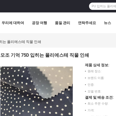
우리에 대하여
공장 여행
품질 관리
연락주세요
뉴스
입히는 폴리에스테 직물 인쇄
모조 기억 75D 입히는 폴리에스테 직물 인쇄
제품 상세 정보:
원래 장소:
브랜드 이름:
인증:
모델 번호:
결제 및 배송 조건:
최소 주문 수량:
가격: