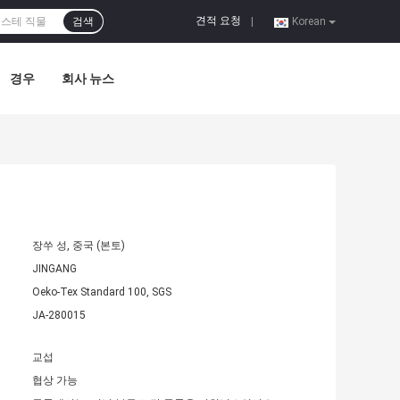
견적 요청
검색
|
Korean
경우
회사 뉴스
장쑤 성, 중국 (본토)
JINGANG
Oeko-Tex Standard 100, SGS
JA-280015
교섭
협상 가능