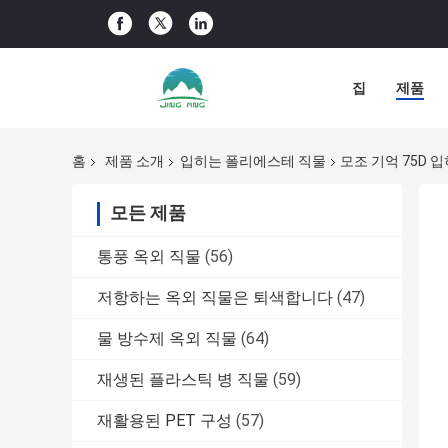
집
제품
홈
제품 소개
입히는 폴리에스테 직물
모조 기억 75D 
모든 제품
통풍 옥외 직물
(56)
저항하는 옥외 직물은 퇴색합니다
(47)
물 방수제 옥외 직물
(64)
재생된 플라스틱 병 직물
(59)
재활용된 PET 구성
(57)