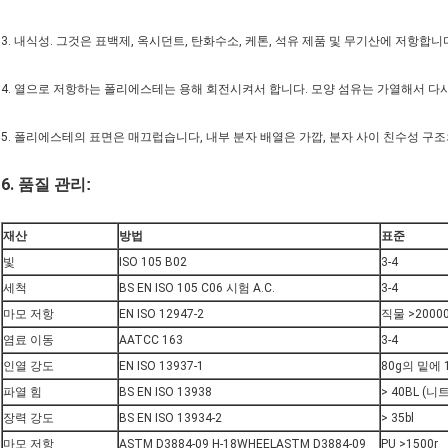
3. 내식성. 그것은 표백제, 옥시던트, 탄화수소, 케톤, 석유 제품 및 무기산에 저항합니
4. 열으로 저항하는 폴리에스테는 용해 회전시켜서 합니다. 모양 섬유는 가열해서 다시
5. 폴리에스테의 표면은 매끄럽습니다, 내부 분자 배열은 가깝, 분자 사이 친수성 구
6.
품질 관리:
재산
방법
표준
빛
ISO 105 B02
3-4
세척
BS EN ISO 105 C06 시험 A.C.
3-4
마모 저항
EN ISO 12947-2
직물 >20000
염료 이동
AATCC 163
3-4
인열 강도
EN ISO 13937-1
80g의 밑에 1
파열 힘
BS EN ISO 13938
> 40BL (니트
장력 강도
BS EN ISO 13934-2
> 35bl
마모 저항
ASTM D3884-09 H-18WHEELASTM D3884-09
PU >1500r