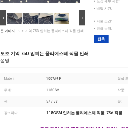
포장 세부 사항:
배달 시간:
지불 조건:
공급 능력:
큰 이미지 :
모조 기억 75D 입히는 폴리에스테 직물 인쇄
접촉
모조 기억 75D 입히는 폴리에스테 직물 인쇄
설명
Materil:
100%년 P
털실 조
무게:
118GSM
작풍:
폭:
57 / 58"
끝:
118GSM 입히는 폴리에스테 직물
75d 직물
강조하다:
,