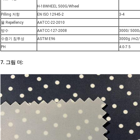
H-18WHEEL 500G/Wheel
Pilling 저항
EN ISO 12945-2
3-4
물 Repellency
AATCC-22-2010
방수
AATCC-127-2008
3000/ 500
수증기 침투성
ASTM E96
3000g /m2/
PH
4.0-7.5
7. 그림 더: