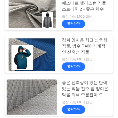
에스테르 엘라스턴 직물
COMPANY
스트레치 2 - 좋은 치수
31
안정성을 코팅하는 톤
협상 가능 MOQ:협상
NEWS
연락하다
연약한 나일론 직물
사
겹켜 양이온 최고 신축성
이
직물, 방수 T400 기계적
인 신축성 직물
트
협상 가능 MOQ:협상
맵
연락하다
11
좋은 신축성이 있는 탄력
가짜 스웨드 직물
PRIVACY
있는 직물 진주 점 양이온
POLICY
막을 퇴색 주름잡아 드리
우십시오
협상 가능 MOQ:협상
연락하다