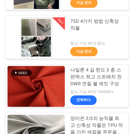
하
지금 문의
여
HOT
75D 4가지 방법 신축성
67
직물
공
물 방수제 옥외 직물
장
협상 가능 MOQ:협상
지금 문의
여
행
나일론 4 길 한도 3 층 스
판덱스 최고 스트레치 천
DWR 연질 쉘 재킷 구성
품
62
협상 가능 MOQ:1000Mtrs
재생된 플라스틱 병
질
연락하다
관
직물
양이온 2/2의 능직물 최
리
고 신축성 직물은 TPU 막
을 가진 색깔을 주문을 받