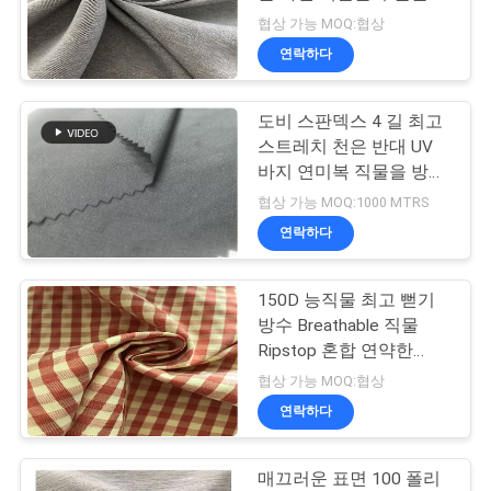
아서 만듭니다
협상 가능 MOQ:협상
연
연락하다
57
락
도비 스판덱스 4 길 최고
주
재활용된 PET 구성
스트레치 천은 반대 UV
세
바지 연미복 직물을 방수
처리합니다
협상 가능 MOQ:1000 MTRS
요
연락하다
뉴
150D 능직물 최고 뻗기
41
방수 Breathable 직물
스
입히는 폴리에스테
Ripstop 혼합 연약한
Handfeel
협상 가능 MOQ:협상
직물
경
연락하다
우
매끄러운 표면 100 폴리