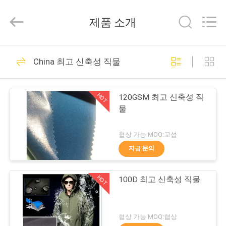
2018
-
2025
제품 소개
Suzhou
Jingang
Textile
Co.,Ltd.
All
집
59
Rights
Reserved.
China 최고 신축성 직물
통풍 옥외 직물
제
HOT
120GSM 최고 신축성 직
품
물
협상 가능 MOQ:교섭
우
지금 문의
48
리
저항하는 옥외 직물
HOT
100D 최고 신축성 직물
에
은 퇴색합니다
대
협상 가능 MOQ:협상