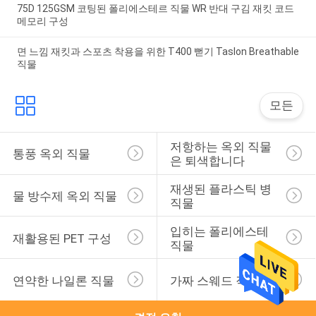
75D 125GSM 코팅된 폴리에스테르 직물 WR 반대 구김 재킷 코드
메모리 구성
면 느낌 재킷과 스포츠 착용을 위한 T400 뻗기 Taslon Breathable
직물
모든
저항하는 옥외 직물
통풍 옥외 직물
은 퇴색합니다
재생된 플라스틱 병 
물 방수제 옥외 직물
직물
입히는 폴리에스테 
재활용된 PET 구성
직물
연약한 나일론 직물
가짜 스웨드 직물