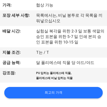
하
가격:
협상 가능
여
포장 세부 사항:
목록에서는, 비닐 봉투로 각 목록을 끼
워넣으십시오
공
배달 시간:
실험실 복각을 위한 2-3 일 보통 색깔의
장
승인 표본을 위한 5-7 일 인쇄 본의 승
인 표본을 위한 10-15 일
여
지불 조건:
T는 / T
행
공급 능력:
달 폴리에스테 직물 당 야드/야드
품
,
강조점:
PU 입히는 폴리에스테 직물
폴리에스테 비닐 입히는 직물
질
관
최고의 가격
리