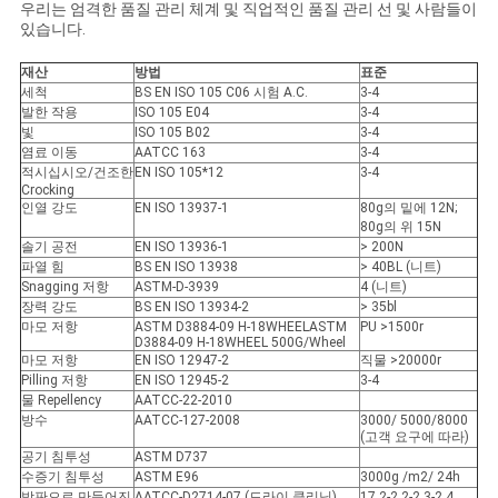
우리는 엄격한 품질 관리 체계 및 직업적인 품질 관리 선 및 사람들이
있습니다.
재산
방법
표준
세척
BS EN ISO 105 C06 시험 A.C.
3-4
발한 작용
ISO 105 E04
3-4
빛
ISO 105 B02
3-4
염료 이동
AATCC 163
3-4
적시십시오/건조한
EN ISO 105*12
3-4
Crocking
인열 강도
EN ISO 13937-1
80g의 밑에 12N;
80g의 위 15N
솔기 공전
EN ISO 13936-1
> 200N
파열 힘
BS EN ISO 13938
> 40BL (니트)
Snagging 저항
ASTM-D-3939
4 (니트)
장력 강도
BS EN ISO 13934-2
> 35bl
마모 저항
ASTM D3884-09 H-18WHEELASTM
PU >1500r
D3884-09 H-18WHEEL 500G/Wheel
마모 저항
EN ISO 12947-2
직물 >20000r
Pilling 저항
EN ISO 12945-2
3-4
물 Repellency
AATCC-22-2010
방수
AATCC-127-2008
3000/ 5000/8000
(고객 요구에 따라)
공기 침투성
ASTM D737
수증기 침투성
ASTM E96
3000g /m2/ 24h
박판으로 만들어진
AATCC-D2714-07 (드라이 클리닝)
17.2-2.2-2.3-2.4