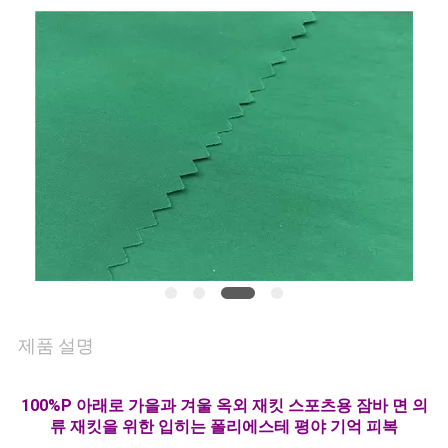
연
락
주
세
요
뉴
스
제품 설명
경
100%P 아래로 가을과 겨울 옥외 재킷 스포츠용 잠바 면 의
우
류 재킷을 위한 입히는 폴리에스테 평야 기억 피복