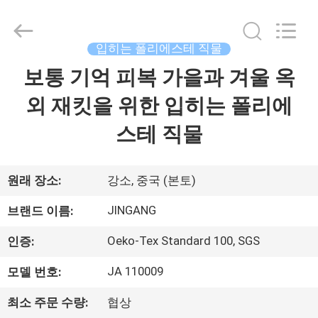
2018
-
2025
Suzhou
Jingang
입히는 폴리에스테 직물
Textile
Co.,Ltd.
All
보통 기억 피복 가을과 겨울 옥
집
Rights
Reserved.
외 재킷을 위한 입히는 폴리에
제
스테 직물
품
원래 장소:
강소, 중국 (본토)
우
JINGANG
브랜드 이름:
리
Oeko-Tex Standard 100, SGS
인증:
에
JA 110009
모델 번호:
대
최소 주문 수량:
협상