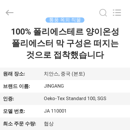
2018
-
2025
Suzhou
Jingang
통풍 옥외 직물
Textile
Co.,Ltd.
All
100% 폴리에스테르 양이온성
집
Rights
Reserved.
폴리에스터 막 구성은 떠지는
제
것으로 접착했습니다
품
원래 장소:
치안스, 중국 (본토)
우
JINGANG
브랜드 이름:
리
Oeko-Tex Standard 100, SGS
인증:
에
JA 110001
모델 번호:
대
최소 주문 수량:
협상