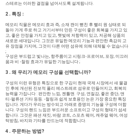
스테르는 이러한 결점을 넘어서도록 설계됩니다.
2 . 특징 :
메모리 직물은 메모리 효과 즉, 소재 캔이 뻗친 후 빨리 원 상태로 되
돌아 가게 주로 하고 거기서부터 만든 구성이 좋은 회복을 가지고 있
고, 좋은 안정을 가지고 있고, 햇빛에 저항력이 있고, 저공해 상품의
새로운 세대입니다. 그것은 유일한 메모리 기능과 편안한 촉감의 고
유 장점을 가지며, 그것이 다른 어떤 섬유에 의해 대체될 수 없습니다
;
구성은 부드럽고 빛나는, 항주름이고 시링크-프로어브, 포장, 미끄러
움과 비 -철링 효과가 유일한 기능입니다 ;
3 . 왜 우리가 메모리 구성을 선택합니까?
구성의 이런 유형은 특징으로 한 구김이 현재 국제 시장에서 새 물결
인 후에 개선된 진보적 폴리 에스트레르 섬유로 만들어지고, 회복의
능력을 가집니다 : 편안한 느낌, 젠틀맨. 구성, 연질감, 좋은 중단, 앤
티-펄류션 기타 등등. -철링과 쉽게 보호용인 논은 가장 중요한 특징
입니다. 게다가 우리는 방수되고 아래로 증명의 기능을 구성에 더합
니다. 구성의 핸드 느낌은 부드러운 소프트이고 구성의 형태가 섬세
합니다. 그것은 패션 재킷, 바람 코트, 스포츠 웨어, 캐쥬얼 웨어, 여성
턱받침, 바지와 기타를 만드는데 적합합니다.
4 . 주문하는 방법?