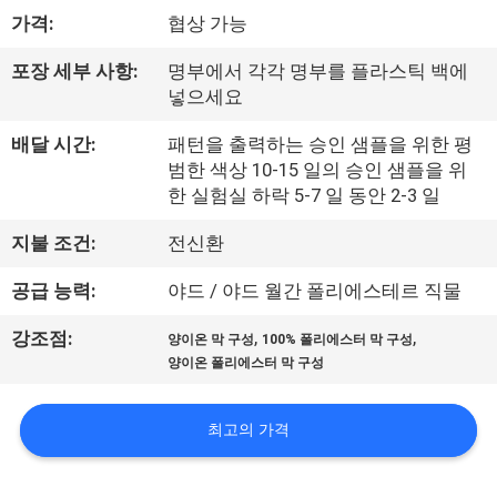
하
가격:
협상 가능
여
포장 세부 사항:
명부에서 각각 명부를 플라스틱 백에
넣으세요
공
배달 시간:
패턴을 출력하는 승인 샘플을 위한 평
장
범한 색상 10-15 일의 승인 샘플을 위
한 실험실 하락 5-7 일 동안 2-3 일
여
지불 조건:
전신환
행
공급 능력:
야드 / 야드 월간 폴리에스테르 직물
품
,
,
강조점:
양이온 막 구성
100% 폴리에스터 막 구성
양이온 폴리에스터 막 구성
질
관
최고의 가격
리