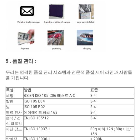
5 .
품질 관리
:
우리는 엄격한 품질 관리 시스템과 전문적 품질 제어 라인과 사람들
을 가집니다.
특성
방법
표준
세정
BS EN ISO 105 C06 테스트 A-C
3-4
발한
ISO 105 E04
3-4
빛
ISO 105 B02
3-4
염료 전사
에이에이티씨씨 163
3-4
습식 / 건
EN ISO 105*12
3-4
식 크로킹
파단 강도
EN ISO 13937-1
80g 이하 12N ; 80g 이상
15N
땀빠짐
EN ISO 13936-1
> 200N