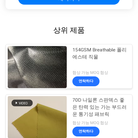
상위 제품
154GSM Breathable 폴리
에스테 직물
협상 가능 MOQ:협상
연락하다
70D 나일론 스판덱스 좋
은 탄력 있는 가는 부드러
운 통기성 패브릭
협상 가능 MOQ:협상
연락하다