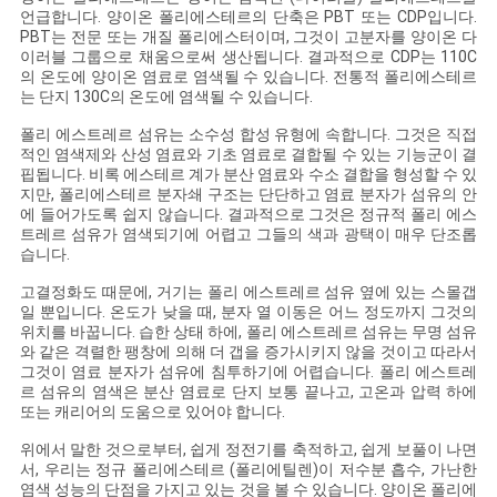
언급합니다. 양이온 폴리에스테르의 단축은 PBT 또는 CDP입니다.
COMPANY
PBT는 전문 또는 개질 폴리에스터이며, 그것이 고분자를 양이온 다
이러블 그룹으로 채움으로써 생산됩니다. 결과적으로 CDP는 110C
NEWS
의 온도에 양이온 염료로 염색될 수 있습니다. 전통적 폴리에스테르
는 단지 130C의 온도에 염색될 수 있습니다.
폴리 에스트레르 섬유는 소수성 합성 유형에 속합니다. 그것은 직접
사
적인 염색제와 산성 염료와 기초 염료로 결합될 수 있는 기능군이 결
핍됩니다. 비록 에스테르 계가 분산 염료와 수소 결합을 형성할 수 있
이
지만, 폴리에스테르 분자쇄 구조는 단단하고 염료 분자가 섬유의 안
에 들어가도록 쉽지 않습니다. 결과적으로 그것은 정규적 폴리 에스
트레르 섬유가 염색되기에 어렵고 그들의 색과 광택이 매우 단조롭
트
습니다.
맵
고결정화도 때문에, 거기는 폴리 에스트레르 섬유 옆에 있는 스몰갭
일 뿐입니다. 온도가 낮을 때, 분자 열 이동은 어느 정도까지 그것의
위치를 바꿉니다. 습한 상태 하에, 폴리 에스트레르 섬유는 무명 섬유
와 같은 격렬한 팽창에 의해 더 갭을 증가시키지 않을 것이고 따라서
PRIVACY
그것이 염료 분자가 섬유에 침투하기에 어렵습니다. 폴리 에스트레
르 섬유의 염색은 분산 염료로 단지 보통 끝나고, 고온과 압력 하에
POLICY
또는 캐리어의 도움으로 있어야 합니다.
위에서 말한 것으로부터, 쉽게 정전기를 축적하고, 쉽게 보풀이 나면
서, 우리는 정규 폴리에스테르 (폴리에틸렌)이 저수분 흡수, 가난한
염색 성능의 단점을 가지고 있는 것을 볼 수 있습니다. 양이온 폴리에