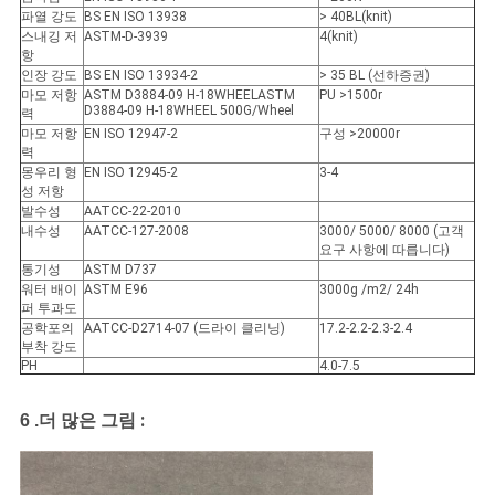
파열 강도
BS EN ISO 13938
> 40BL(knit)
스내깅 저
ASTM-D-3939
4(knit)
항
인장 강도
BS EN ISO 13934-2
> 35 BL (선하증권)
마모 저항
ASTM D3884-09 H-18WHEELASTM
PU >1500r
D3884-09 H-18WHEEL 500G/Wheel
력
마모 저항
EN ISO 12947-2
구성 >20000r
력
몽우리 형
EN ISO 12945-2
3-4
성 저항
발수성
AATCC-22-2010
내수성
AATCC-127-2008
3000/ 5000/ 8000 (고객
요구 사항에 따릅니다)
통기성
ASTM D737
워터 배이
ASTM E96
3000g /m2/ 24h
퍼 투과도
공학포의
AATCC-D2714-07 (드라이 클리닝)
17.2-2.2-2.3-2.4
부착 강도
PH
4.0-7.5
:
6 .
더 많은 그림