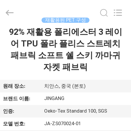
2018
-
2025
Suzhou
Jingang
재활용된 PET 구성
Textile
Co.,Ltd.
All
92% 재활용 폴리에스터 3 레이
집
Rights
Reserved.
어 TPU 폴라 플리스 스트레치
제
패브릭 소프트 쉘 스키 까마귀
품
자켓 패브릭
우
원래 장소:
치안스, 중국 (본토)
리
JINGANG
브랜드 이름:
에
Oeko-Tex Standard 100, SGS
인증:
대
JA-ZS070024-01
모델 번호: