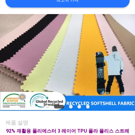
최고의 가격
연
락
주
세
요
뉴
스
경
제품 설명
우
92% 재활용 폴리에스터 3 레이어 TPU 폴라 플리스 스트레