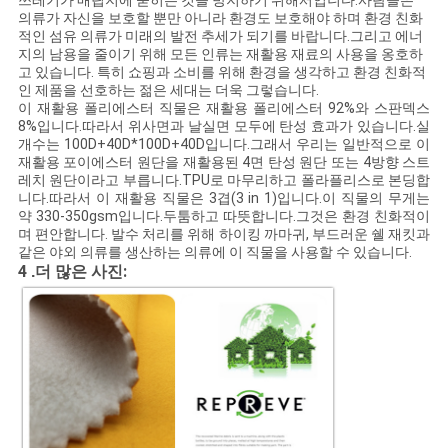
쓰레기가 매립지에 묻히는 것을 방지하기 위해서입니다.사람들은
의류가 자신을 보호할 뿐만 아니라 환경도 보호해야 하며 환경 친화
적인 섬유 의류가 미래의 발전 추세가 되기를 바랍니다.그리고 에너
지의 남용을 줄이기 위해 모든 인류는 재활용 재료의 사용을 옹호하
고 있습니다. 특히 쇼핑과 소비를 위해 환경을 생각하고 환경 친화적
인 제품을 선호하는 젊은 세대는 더욱 그렇습니다.
이 재활용 폴리에스터 직물은 재활용 폴리에스터 92%와 스판덱스
8%입니다.따라서 위사면과 날실면 모두에 탄성 효과가 있습니다.실
개수는 100D+40D*100D+40D입니다.그래서 우리는 일반적으로 이
재활용 포이에스터 원단을 재활용된 4면 탄성 원단 또는 4방향 스트
레치 원단이라고 부릅니다.TPU로 마무리하고 폴라플리스로 본딩합
니다.따라서 이 재활용 직물은 3겹(3 in 1)입니다.이 직물의 무게는
약 330-350gsm입니다.두툼하고 따뜻합니다.그것은 환경 친화적이
며 편안합니다. 발수 처리를 위해 하이킹 까마귀, 부드러운 쉘 재킷과
같은 야외 의류를 생산하는 의류에 이 직물을 사용할 수 있습니다.
4
:
.더 많은 사진