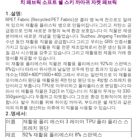
치 패브릭 소프트 쉘 스키 까마귀 자켓 패브릭
COMPANY
1 .설명:
RPET Fabric (Recycled PET Fabric)은 콜라 병 녹색 천으로도 알려
NEWS
져 있으며 재활용 플라스틱 병으로 만들어집니다.그리고 저탄소 공
급원으로 인해 새로운 유형의 녹색 환경 보호입니다.이 직물은 재생
분야에서 새로운 개념을 만들었습니다. Suzhou Jingang Textile은
사
수년 동안 재활용 직물을 공급합니다.그리고 우리는 GRS 인증서를
가지고 있습니다.재활용 직물 전문 제조업체로서 전문 생산 팀과 품
이
질 검사 시스템을 갖추고 있습니다.그리고 재활용된 제품의 거래 증
명서를 제공할 수 있습니다.
이 재활용 폴리에스터 직물은 재활용 폴리에스터 92%와 스판덱스
트
8%입니다.따라서 위사면과 날실면 모두에 탄성 효과가 있습니다.실
개수는
100D+40D*100D+40D
.그래서 우리는 일반적으로 이 재활용
맵
포이에스터 원단을 재활용된 4면 탄성 원단 또는 4방향 스트레치 원
단이라고 부릅니다.TPU로 마무리하고 폴라플리스로 본딩합니다.따
라서 이 재활용 직물은 3겹(3 in 1)입니다.이 직물의 무게는 약 330-
350gsm입니다.두툼하고 따뜻합니다.그것은 환경 친화적이며 편안
PRIVACY
합니다. 발수 처리를 위해 하이킹 까마귀, 부드러운 쉘 재킷과 같은
야외 의류를 생산하는 의류에 이 직물을 사용할 수 있습니다.
POLICY
2 .명세서
:
이름
재활용 폴리 에스터 3 레이어 TPU 폴라 플리스 스
트레치 원단
재료
92% 재활용 폴리에스터 8% 스판덱스