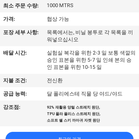
하
1000 MTRS
최소 주문 수량:
여
가격:
협상 가능
공
포장 세부 사항:
목록에서는, 비닐 봉투로 각 목록을 끼
워넣으십시오
장
배달 시간:
실험실 복각을 위한 2-3 일 보통 색깔의
여
승인 표본을 위한 5-7 일 인쇄 본의 승
인 표본을 위한 10-15 일
행
지불 조건:
전신환
품
공급 능력:
달 폴리에스테 직물 당 야드/야드
질
,
강조점:
92% 재활용 양털 스트레치 원단
,
TPU 폴라 플리스 스트레치 원단
관
소프트 쉘 스키 까마귀 자켓 원단
리