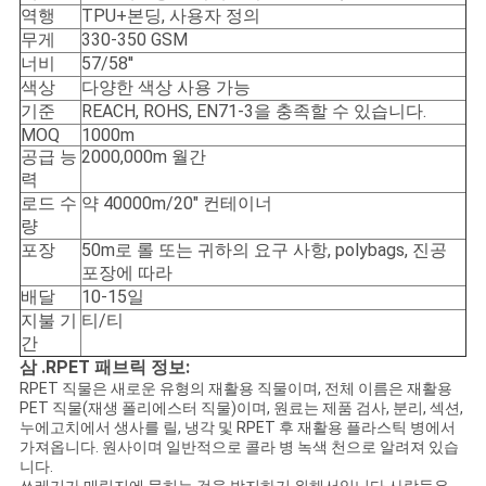
역행
TPU+본딩, 사용자 정의
무게
330-350 GSM
너비
57/58''
색상
다양한 색상 사용 가능
기준
REACH, ROHS, EN71-3을 충족할 수 있습니다.
MOQ
1000m
공급 능
2000,000m 월간
력
로드 수
약 40000m/20" 컨테이너
량
포장
50m로 롤 또는 귀하의 요구 사항, polybags, 진공
포장에 따라
배달
10-15일
지불 기
티/티
간
삼 .RPET 패브릭 정보:
RPET 직물은 새로운 유형의 재활용 직물이며, 전체 이름은 재활용
PET 직물(재생 폴리에스터 직물)이며, 원료는 제품 검사, 분리, 섹션,
누에고치에서 생사를 릴, 냉각 및 RPET 후 재활용 플라스틱 병에서
가져옵니다. 원사이며 일반적으로 콜라 병 녹색 천으로 알려져 있습
니다.