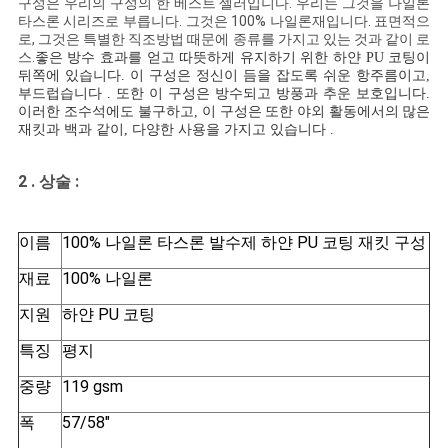
구성은 우리의 구성의 한 베스트 셀러입니다. 우리는 그것을 나일론
타스론 시리즈로 부릅니다. 그것은 100% 나일론재입니다. 표면적으
COMPANY
로, 그것은 특별한 직조방법 때문에 종류를 가지고 있는 것과 같이 로
스.
좋은 방수 효과를 얻고 따뜻하게 유지하기 위한 하얀 PU 코팅이
NEWS
뒤쪽에 있습니다. 이 구성은 정신이 듬을 잡도록 쉬운 항주름이고,
부드럽습니다 . 또한 이 구성은 방수되고 방풍과 추운 보호입니다.
이러한 조수석에도 불구하고, 이 구성은
또한 야외 활동에서의
많은
재킷
과 백
과 같이, 다양한 사용을 가지고 있습니다 .
사
이
2 .
상술 :
트
이름
100% 나일론 타스론 발수제 하얀 PU 코팅 재킷 구성
맵
재료
100% 나일론
지원
하얀 PU 코팅
PRIVACY
특징
평지
POLICY
중량
119 gsm
폭
57/58"