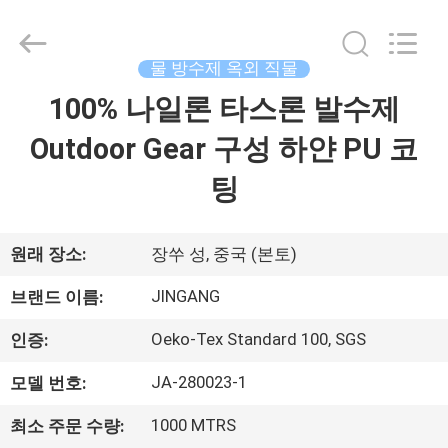
2018
-
2025
Suzhou
Jingang
물 방수제 옥외 직물
Textile
Co.,Ltd.
All
100% 나일론 타스론 발수제
집
Rights
Reserved.
Outdoor Gear 구성 하얀 PU 코
제
팅
품
원래 장소:
장쑤 성, 중국 (본토)
우
JINGANG
브랜드 이름:
리
Oeko-Tex Standard 100, SGS
인증:
에
JA-280023-1
모델 번호:
대
1000 MTRS
최소 주문 수량: