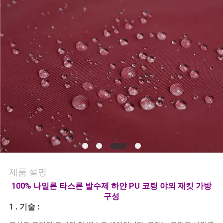
연
락
주
세
요
뉴
스
제품 설명
100% 나일론 타스론 발수제 하얀 PU 코팅 야외 재킷 가방
경
구성
우
1 . 기술 :