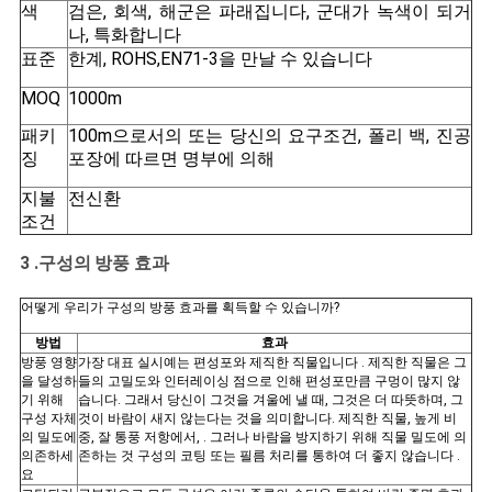
색
검은, 회색, 해군은 파래집니다, 군대가 녹색이 되거
나, 특화합니다
표준
한계, ROHS,EN71-3을 만날 수 있습니다
MOQ
1000m
패키
100m으로서의 또는 당신의 요구조건, 폴리 백, 진공
징
포장에 따르면 명부에 의해
지불
전신환
조건
3 .
구성의
방풍
효과
어떻게 우리가 구성의 방풍 효과를 획득할 수 있습니까?
방법
효과
방풍 영향
가장 대표 실시예는 편성포와 제직한 직물입니다 . 제직한 직물은 그
을 달성하
들의 고밀도와 인터레이싱 점으로 인해 편성포만큼 구멍이 많지 않
기 위해
습니다. 그래서 당신이 그것을 겨울에 낼 때, 그것은 더 따뜻하며, 그
구성 자체
것이 바람이 새지 않는다는 것을 의미합니다. 제직한 직물, 높게 비
의 밀도에
중, 잘 통풍 저항에서, . 그러나 바람을 방지하기 위해 직물 밀도에 의
의존하세
존하는 것 구성의 코팅 또는 필름 처리를 통하여 더 좋지 않습니다 .
요