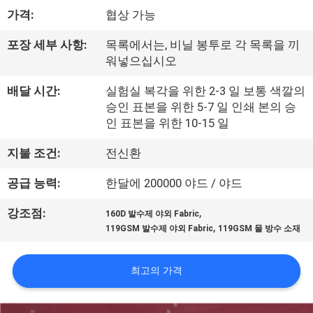
하
가격:
협상 가능
여
포장 세부 사항:
목록에서는, 비닐 봉투로 각 목록을 끼
워넣으십시오
공
배달 시간:
실험실 복각을 위한 2-3 일 보통 색깔의
장
승인 표본을 위한 5-7 일 인쇄 본의 승
인 표본을 위한 10-15 일
여
지불 조건:
전신환
행
공급 능력:
한달에 200000 야드 / 야드
품
,
강조점:
160D 발수제 야외 Fabric
,
119GSM 발수제 야외 Fabric
119GSM 물 방수 소재
질
관
최고의 가격
리