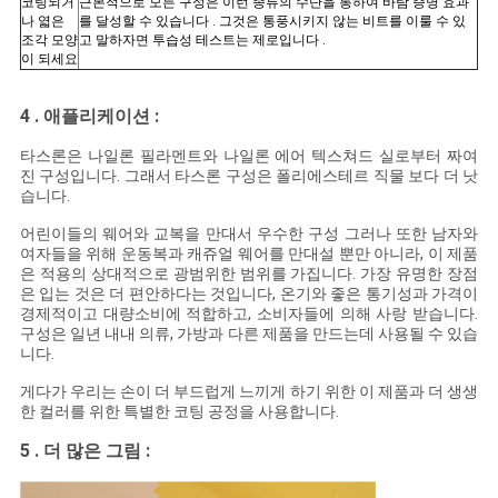
코팅되거
근본적으로 모든 구성은 이런 종류의 수단을 통하여 바람 증명 효과
나 엷은
를 달성할 수 있습니다 . 그것은 통풍시키지 않는 비트를 이룰 수 있
조각 모양
고 말하자면 투습성 테스트는 제로입니다 .
이 되세요
4 . 애플리케이션 :
타스론은 나일론 필라멘트와 나일론 에어 텍스쳐드 실로부터 짜여
진 구성입니다. 그래서 타스론 구성은 폴리에스테르 직물 보다 더 낫
습니다.
어린이들의 웨어와 교복을 만대서 우수한 구성 그러나 또한 남자와
여자들을 위해 운동복과 캐쥬얼 웨어를 만대설 뿐만 아니라, 이 제품
은 적용의 상대적으로 광범위한 범위를 가집니다. 가장 유명한 장점
은 입는 것은 더 편안하다는 것입니다, 온기와 좋은 통기성과 가격이
경제적이고 대량소비에 적합하고, 소비자들에 의해 사랑 받습니다.
구성은 일년 내내 의류, 가방과 다른 제품을 만드는데 사용될 수 있습
니다.
게다가 우리는 손이 더 부드럽게 느끼게 하기 위한 이 제품과 더 생생
한 컬러를 위한 특별한 코팅 공정을 사용합니다.
5 .
:
더 많은 그림