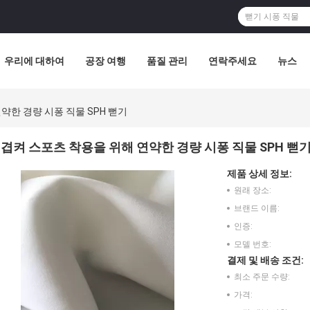
우리에 대하여
공장 여행
품질 관리
연락주세요
뉴스
약한 경량 시퐁 직물 SPH 뻗기
겹켜 스포츠 착용을 위해 연약한 경량 시퐁 직물 SPH 뻗
제품 상세 정보:
원래 장소:
브랜드 이름:
인증:
모델 번호:
결제 및 배송 조건:
최소 주문 수량:
가격: