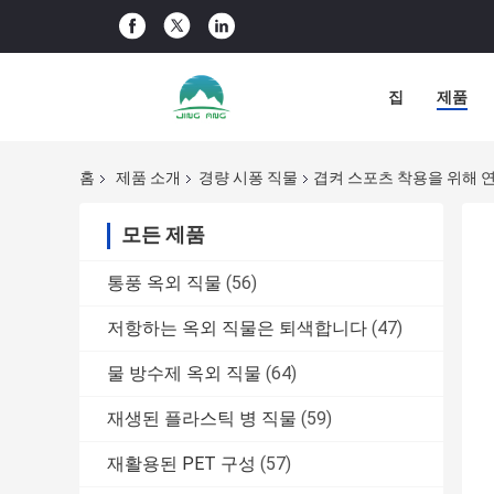
집
제품
홈
제품 소개
경량 시퐁 직물
겹켜 스포츠 착용을 위해 연
모든 제품
통풍 옥외 직물
(56)
저항하는 옥외 직물은 퇴색합니다
(47)
물 방수제 옥외 직물
(64)
재생된 플라스틱 병 직물
(59)
재활용된 PET 구성
(57)