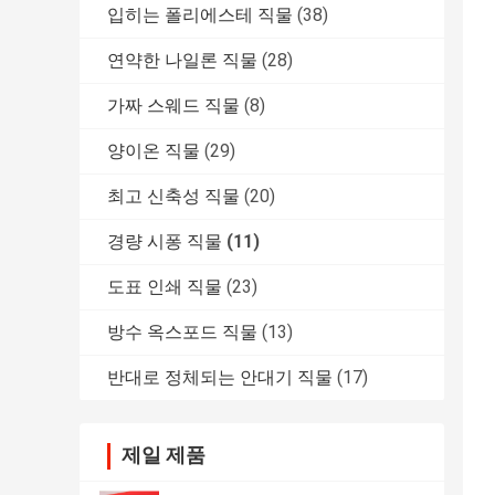
입히는 폴리에스테 직물
(38)
연약한 나일론 직물
(28)
가짜 스웨드 직물
(8)
양이온 직물
(29)
최고 신축성 직물
(20)
경량 시퐁 직물
(11)
도표 인쇄 직물
(23)
방수 옥스포드 직물
(13)
반대로 정체되는 안대기 직물
(17)
제일 제품