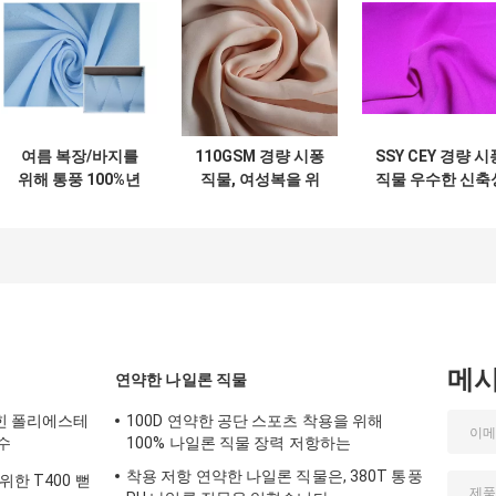
여름 복장/바지를
110GSM 경량 시퐁
SSY CEY 경량 시
위해 통풍 100%년
직물, 여성복을 위
직물 우수한 신축
폴리에스테 연약한
한 뻗기 시퐁 직물
과 고무줄 회복
밝은 파란색 시퐁 직
물
메
연약한 나일론 직물
힌 폴리에스테
100D 연약한 공단 스포츠 착용을 위해
수
100% 나일론 직물 장력 저항하는
착용 저항 연약한 나일론 직물은, 380T 통풍
한 T400 뻗