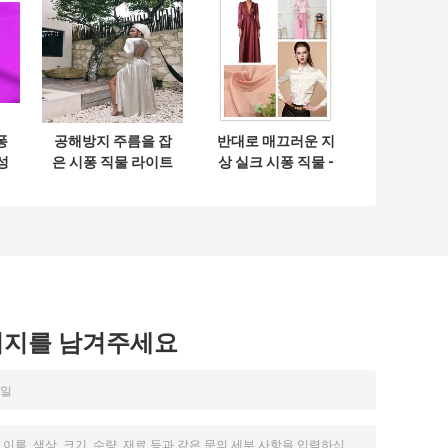
퐁
공해방지 주름을 잡
반대로 매끄러운 지
성
은 시퐁 직물 라이트
상 실크 시퐁 직물 -
급 선수 57/58" 유일
새로운 기능적인 직
한 느낌 및 광택
물 물자를 햇볕에 쬐
기
시지를 남겨주세요