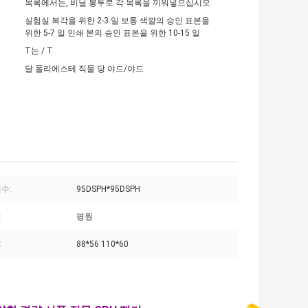
목록에서는, 비닐 봉투로 각 목록을 끼워넣으십시오
실험실 복각을 위한 2-3 일 보통 색깔의 승인 표본을
위한 5-7 일 인쇄 본의 승인 표본을 위한 10-15 일
T는 / T
달 폴리에스테 직물 당 야드/야드
수:
95DSPH*95DSPH
:
평원
:
88*56 110*60