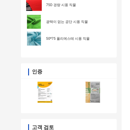
75D 경량 시퐁 직물
광택이 없는 공단 시퐁 직물
50*75 폴리에스테 시퐁 직물
인증
고객 검토