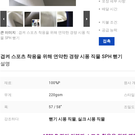
포장 세부 사항:
배달 시간:
지불 조건:
공급 능력:
큰 이미지 :
겹켜 스포츠 착용을 위해 연약한 경량 시퐁 직
물 SPH 뻗기
접촉
겹켜 스포츠 착용을 위해 연약한 경량 시퐁 직물 SPH 뻗기
설명
재료:
100%P
원사 개
무게:
220gsm
스타일
폭:
57 / 58"
조밀도
뻗기 시퐁 직물
실크 시퐁 직물
강조하다:
,