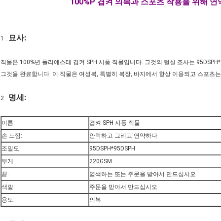
100%P 겹켜 의복과 스포츠 착용을 위해 연
묘사:
1 .
직물은 100%년 폴리에스테 겹켜 SPH 시퐁 직물입니다. 그것의 털실 조사는 95DSP
그것을 완료합니다. 이 직물은 여성복, 특별히 복장, 바지에서 항상 이용되고 스포츠는
명세:
2 .
이름:
겹켜 SPH 시퐁 직물
손 느낌:
안락하고 그리고 연약하다
조밀도:
95DSPH*95DSPH
무게:
220GSM
끝:
염색하는 또는 주문을 받아서 만드십시오
색깔:
주문을 받아서 만드십시오
용도:
의복