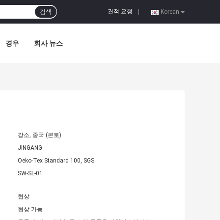
견적 요청
검색
|
Korean
경우
회사 뉴스
기
강소, 중국 (본토)
JINGANG
Oeko-Tex Standard 100, SGS
SW-SL-01
협상
협상 가능