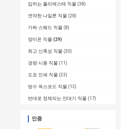
입히는 폴리에스테 직물
(38)
연약한 나일론 직물
(28)
가짜 스웨드 직물
(8)
양이온 직물
(29)
최고 신축성 직물
(20)
경량 시퐁 직물
(11)
도표 인쇄 직물
(23)
방수 옥스포드 직물
(13)
반대로 정체되는 안대기 직물
(17)
인증