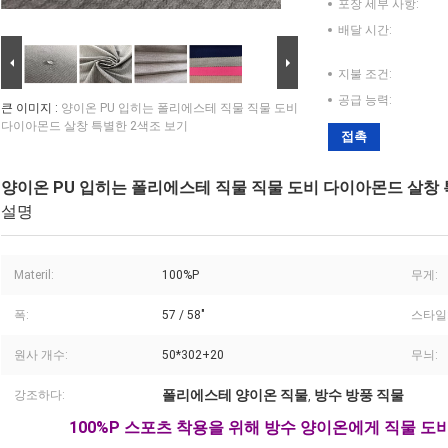
포장 세부 사항:
배달 시간:
지불 조건:
공급 능력:
큰 이미지 :
양이온 PU 입히는 폴리에스테 직물 직물 도비
다이아몬드 살창 특별한 2색조 보기
접촉
양이온 PU 입히는 폴리에스테 직물 직물 도비 다이아몬드 살창 
설명
Materil:
100%P
무게:
폭:
57 / 58"
스타일
원사 개수:
50*302+20
무늬:
폴리에스테 양이온 직물
방수 방풍 직물
강조하다:
,
100%P 스포츠 착용을 위해 방수 양이온에게 직물 도