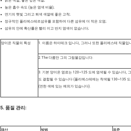
밝은 색깔, 좋은 깊은 색깔;
높은 흡수 속도 (높은 염색 비율);
연기의 햇빛 그리고 퇴색 색깔에 좋은 고착;
정규적인 폴리에스테르섬유를 포함하여 다른 섬유에 더 적은 오염;
섬유의 안에 확산률은 빨리 이고 반지 염색이 없습니다;
양이온 직물의 특성
1. 이름은 하이테크 입니다, 그러나 또한 폴리에스테 직물입
2.The 다름만 그의 그림물감입니다.
3. 기본 양이온 염료는 120~125 도에 염색될 수 있습니다,
도 결합될 수 있습니다 (폴리에스테에는 착색될 130~135 도의 
(연한 색에 있는 예외가 있습니다).
5. 품질 관리:
재산
방법
표준