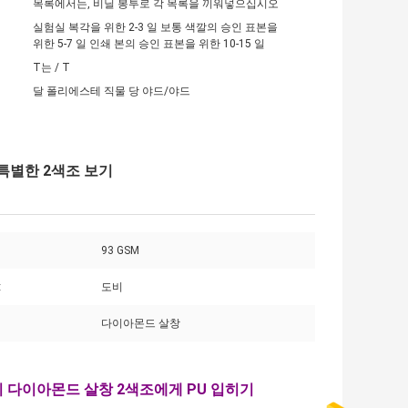
목록에서는, 비닐 봉투로 각 목록을 끼워넣으십시오
실험실 복각을 위한 2-3 일 보통 색깔의 승인 표본을
위한 5-7 일 인쇄 본의 승인 표본을 위한 10-15 일
T는 / T
달 폴리에스테 직물 당 야드/야드
특별한 2색조 보기
93 GSM
:
도비
다이아몬드 살창
비 다이아몬드 살창 2색조에게 PU 입히기