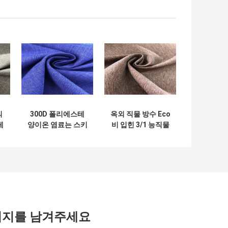
의
300D 폴리에스테
옥외 직물 방수 Eco
테
양이온 염료는 스키
비 입힌 3/1 능직물
재
를 타는 착용을 위한
옥외는 친절한 퇴색
는
방수 방풍 직물을 입
합니다
혔습니다
시지를 남겨주세요