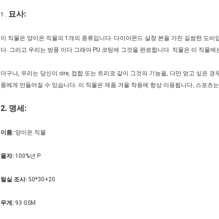
묘사:
1 .
이 직물은 양이온 직물의 1개의 종류입니다. 다이아몬드 살창 본을 가진 길쌈한 도비
다. 그리고 우리는 방풍 이다 그래야 PU 코팅에 그것을 완료합니다.
직물은 이 직물에
더구나, 우리는 당신이 cire, 접합 또는 트리코 같이 그것의 기능을, 다만 얻고 싶은
풍에게 만들어질 수 있습니다. 이 직물은 제품 겨울 착용에 항상 이용됩니다, 스포츠는
2.
명세:
이름:
양이온 직물
물자:
100%년 P
털실 조사:
50*30+20
무게:
93 GSM