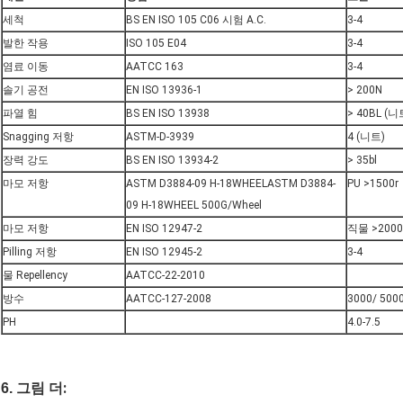
세척
BS EN ISO 105 C06 시험 A.C.
3-4
발한 작용
ISO 105 E04
3-4
염료 이동
AATCC 163
3-4
솔기 공전
EN ISO 13936-1
> 200N
파열 힘
BS EN ISO 13938
> 40BL (니
Snagging 저항
ASTM-D-3939
4 (니트)
장력 강도
BS EN ISO 13934-2
> 35bl
마모 저항
ASTM D3884-09 H-18WHEELASTM D3884-
PU >1500r
09 H-18WHEEL 500G/Wheel
마모 저항
EN ISO 12947-2
직물 >2000
Pilling 저항
EN ISO 12945-2
3-4
물 Repellency
AATCC-22-2010
방수
AATCC-127-2008
3000/ 50
PH
4.0-7.5
:
6. 그림 더