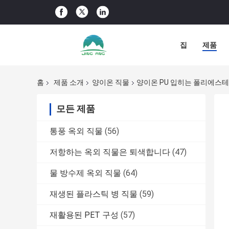
집
제품
홈
제품 소개
양이온 직물
양이온 PU 입히는 폴리에스테
모든 제품
통풍 옥외 직물
(56)
저항하는 옥외 직물은 퇴색합니다
(47)
물 방수제 옥외 직물
(64)
재생된 플라스틱 병 직물
(59)
재활용된 PET 구성
(57)