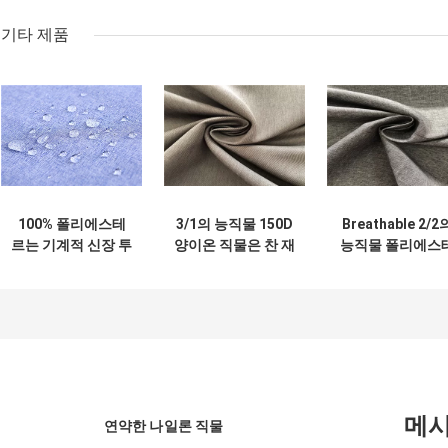
기타 제품
100% 폴리에스테
3/1의 능직물 150D
Breathable 2/2
르는 기계적 신장 투
양이온 직물은 찬 재
능직물 폴리에스
톤을 능직으로 짜고
킷을 위해 방수 100
직물, 물 스포츠 
검은막 방수 재킷 구
폴리에스테 직물을
킷을 위한 저항하
성을 봅니다
입혔습니다
폴리에스테 직물
메
연약한 나일론 직물