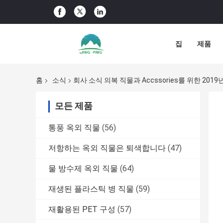
집
제품
홈
소식
회사 소식 의복 직물과 Accssories를 위한 201
모든 제품
통풍 옥외 직물
(56)
저항하는 옥외 직물은 퇴색합니다
(47)
물 방수제 옥외 직물
(64)
재생된 플라스틱 병 직물
(59)
재활용된 PET 구성
(57)