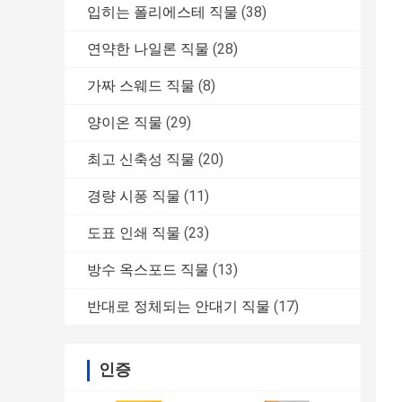
입히는 폴리에스테 직물
(38)
연약한 나일론 직물
(28)
가짜 스웨드 직물
(8)
양이온 직물
(29)
최고 신축성 직물
(20)
경량 시퐁 직물
(11)
도표 인쇄 직물
(23)
방수 옥스포드 직물
(13)
반대로 정체되는 안대기 직물
(17)
인증