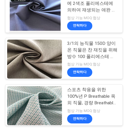
에 2색조 폴리에스테에
COMPANY
의하여 재생되는 애완 동
물 직물
협상 가능 MOQ:협상
NEWS
연락하다
사
3/1의 능직물 150D 양이
이
온 직물은 찬 재킷을 위해
방수 100 폴리에스테 직
트
물을 입혔습니다
협상 가능 MOQ:협상
맵
연락하다
스포츠 착용을 위한
PRIVACY
100%년 P Breathable 옥
POLICY
외 직물, 경량 Breathable
직물
협상 가능 MOQ:협상
연락하다