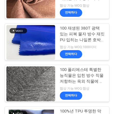
니다
협상 가능 MOQ:협상
연
연락하다
락
100 재생된 380T 광택
주
있는 피복 물자 방수 재킷
세
PU 입히는 나일론 호박
단 직물 방수
협상 가능 MOQ:1000미터
요
연락하다
뉴
100 폴리에스테 특별한
능직물은 입힌 방수 직물
스
저항하는 옥외 직물에 의
하여 퇴색합니다
협상 가능 MOQ:협상
경
연락하다
우
100%년 TPU 투명한 막