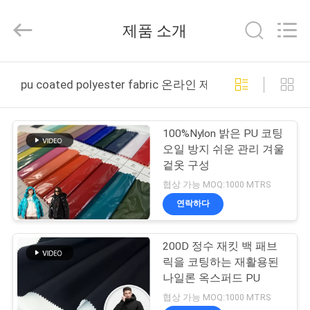
2018
-
2026
제품 소개
Suzhou
Jingang
Textile
Co.,Ltd.
All
집
Rights
Reserved.
pu coated polyester fabric 온라인 제조
제
100%Nylon 밝은 PU 코팅
품
오일 방지 쉬운 관리 겨울
겉옷 구성
협상 가능 MOQ:1000 MTRS
우
연락하다
리
200D 정수 재킷 백 패브
에
릭을 코팅하는 재활용된
대
나일론 옥스퍼드 PU
협상 가능 MOQ:1000 MTRS