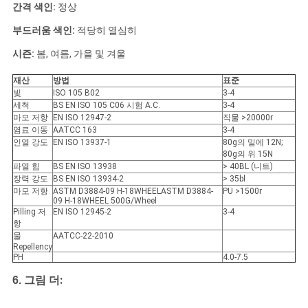
간격 색인:
정상
부드러움 색인:
적당히 열심히
시즌:
봄, 여름, 가을 및 겨울
재산
방법
표준
빛
ISO 105 B02
3-4
세척
BS EN ISO 105 C06 시험 A.C.
3-4
마모 저항
EN ISO 12947-2
직물 >20000r
염료 이동
AATCC 163
3-4
인열 강도
EN ISO 13937-1
80g의 밑에 12N;
80g의 위 15N
파열 힘
BS EN ISO 13938
> 40BL (니트)
장력 강도
BS EN ISO 13934-2
> 35bl
마모 저항
ASTM D3884-09 H-18WHEELASTM D3884-
PU >1500r
09 H-18WHEEL 500G/Wheel
Pilling 저
EN ISO 12945-2
3-4
항
물
AATCC-22-2010
Repellency
PH
4.0-7.5
:
6.
그림 더