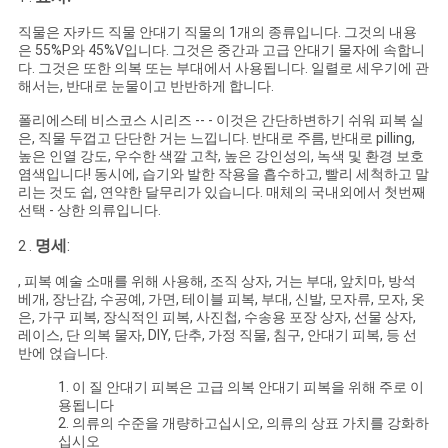
직물은 자카드 직물 안대기 직물의 1개의 종류입니다. 그것의 내용
COMPANY
은 55%P와 45%V입니다. 그것은
중간과 고급 안대기 물자에 속합니
NEWS
다.
그것은 또한 의복 또는 부대에서 사용됩니다. 일렬로 세우기에 관
해서는, 반대로 눈물이고 반반하게 합니다.
폴리에스테 비스코스 시리즈 -- - 이것은 간단하변하기 쉬워 피복 실
사
은, 직물 두껍고 단단한 거는 느낍니다. 반대로 주름, 반대로 pilling,
높은 인열 강도, 우수한 색깔 고착, 높은 강인성의, 녹색 및 환경 보호
이
염색입니다! 동시에, 습기와 발한 작용을 흡수하고, 빨리 세척하고 말
리는 것도 쉽, 연약한 달무리가 있습니다. 매체의 국내외에서 첫번째
선택 - 상한 의류입니다.
트
명세
:
2 .
맵
, 피복 예술 소매를 위해 사용해, 조직 상자, 거는 부대, 앞치마, 방석
베개, 장난감, 수공예, 가면, 테이블 피복, 부대, 신발, 모자류, 모자, 옷
은, 가구 피복, 장식적인 피복, 사진첩, 수송용 포장 상자, 선물 상자,
PRIVACY
레이스, 단 의복 물자, DIY, 단추, 가정 직물, 침구, 안대기 피복, 등 선
반에 얹습니다.
POLICY
1. 이 질 안대기 피복은 고급 의복 안대기 피복을 위해 주로 이
용됩니다
2. 의류의 수준을 개량하고십시오, 의류의 상표 가치를 강화하
십시오