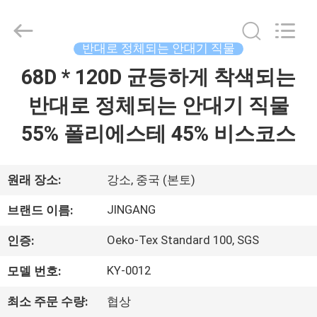
2018
-
2026
Suzhou
Jingang
반대로 정체되는 안대기 직물
Textile
Co.,Ltd.
All
68D * 120D 균등하게 착색되는
집
Rights
Reserved.
반대로 정체되는 안대기 직물
제
55% 폴리에스테 45% 비스코스
품
원래 장소:
강소, 중국 (본토)
우
JINGANG
브랜드 이름:
리
Oeko-Tex Standard 100, SGS
인증:
에
KY-0012
모델 번호:
대
최소 주문 수량:
협상