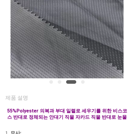
연
락
주
세
요
뉴
스
제품 설명
55%Polyester 의복과 부대 일렬로 세우기를 위한 비스코
경
스 반대로 정체되는 안대기 직물 자카드 직물 반대로 눈물
우
묘사:
1 .