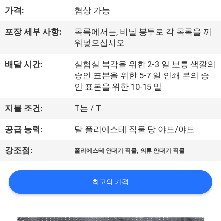
하
가격:
협상 가능
여
포장 세부 사항:
목록에서는, 비닐 봉투로 각 목록을 끼
워넣으십시오
공
배달 시간:
실험실 복각을 위한 2-3 일 보통 색깔의
장
승인 표본을 위한 5-7 일 인쇄 본의 승
인 표본을 위한 10-15 일
여
지불 조건:
T는 / T
행
공급 능력:
달 폴리에스테 직물 당 야드/야드
품
,
강조점:
폴리에스테 안대기 직물
의류 안대기 직물
질
최고의 가격
관
리