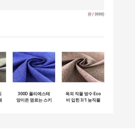
(
0
/ 3000)
의
300D 폴리에스테
옥외 직물 방수 Eco
테
양이온 염료는 스키
비 입힌 3/1 능직물
재
를 타는 착용을 위한
옥외는 친절한 퇴색
는
방수 방풍 직물을 입
합니다
혔습니다