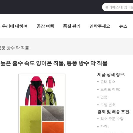
우리에 대하여
공장 여행
품질 관리
연락주세요
뉴스
통풍 방수 막 직물
높은 흡수 속도 양이온 직물, 통풍 방수 막 직물
제품 상세 정보:
원래 장소:
브랜드 이름:
인증:
모델 번호:
결제 및 배송 조건:
최소 주문 수량:
가격: