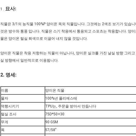
묘사:
1 .
직물은 3/1의 능직물 100%P 양이온 옥외 직물입니다. 그것에는 2색조 보기가 있습니
것은 방수와 통풍 입니다. 직물은 스기 착용에서 통용되고 스포츠는 착용합니다. 양이온
물은 양이온 털실 퇴색으로 이끌어 내지 않을 것입니다.
양이온 직물은 착용 저항하는 직물이 아닙니다, 양이온 실크를 가진 날실 방향 그리고
실 방향에서 일반적으로 이용됩니다.
2.
명세:
이름
양이온 직물
물자
100%년 폴리에스테
역행시키기
TPU는, 주문을 받아서 만듭니다
털실 조사
75D*50+30
무게
90 GSM
폭
57/58"