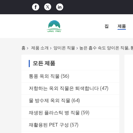
집
제품
홈
제품 소개
양이온 직물
높은 흡수 속도 양이온 직물, 
모든 제품
통풍 옥외 직물
(56)
저항하는 옥외 직물은 퇴색합니다
(47)
물 방수제 옥외 직물
(64)
재생된 플라스틱 병 직물
(59)
재활용된 PET 구성
(57)