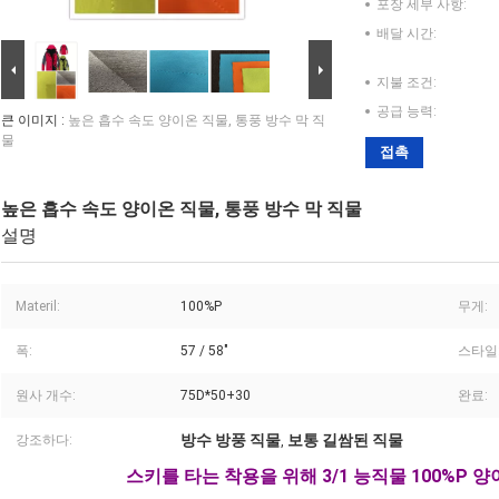
포장 세부 사항:
배달 시간:
지불 조건:
공급 능력:
큰 이미지 :
높은 흡수 속도 양이온 직물, 통풍 방수 막 직
물
접촉
높은 흡수 속도 양이온 직물, 통풍 방수 막 직물
설명
Materil:
100%P
무게:
폭:
57 / 58"
스타일
원사 개수:
75D*50+30
완료:
방수 방풍 직물
보통 길쌈된 직물
강조하다:
,
스키를 타는 착용을 위해 3/1 능직물 100%P 양