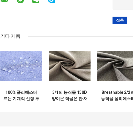
기타 제품
100% 폴리에스테
3/1의 능직물 150D
Breathable 2/2
르는 기계적 신장 투
양이온 직물은 찬 재
능직물 폴리에스
톤을 능직으로 짜고
킷을 위해 방수 100
직물, 물 스포츠 
검은막 방수 재킷 구
폴리에스테 직물을
킷을 위한 저항하
성을 봅니다
입혔습니다
폴리에스테 직물