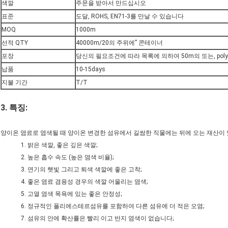
색깔
주문을 받아서 만드십시오
표준
도달, ROHS, EN71-3를 만날 수 있습니다
MOQ
1000m
선적 QTY
40000m/20의 주위에” 콘테이너
포장
당신의 필요조건에 따라 목록에 의하여 50m의 또는, polyb
납품
10-15days
지불 기간
T/T
3.
특징:
양이온 염료로 염색될 때 양이온 변경한 섬유에서 길쌈한 직물에는 뒤에 오는 재산이 
1. 밝은 색깔, 좋은 깊은 색깔;
2. 높은 흡수 속도 (높은 염색 비율);
3. 연기의 햇빛 그리고 퇴색 색깔에 좋은 고착;
4. 좋은 염료 겸용성 경우의 색깔 어울리는 염색;
5. 고열 염색 목욕에 있는 좋은 안정성;
6. 정규적인 폴리에스테르섬유를 포함하여 다른 섬유에 더 적은 오염;
7. 섬유의 안에 확산률은 빨리 이고 반지 염색이 없습니다;